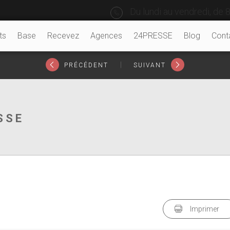
Du lundi au vendredi, de 8
ts
Base
Recevez
Agences
24PRESSE
Blog
Cont
|
PRÉCÉDENT
SUIVANT
SSE
Imprimer