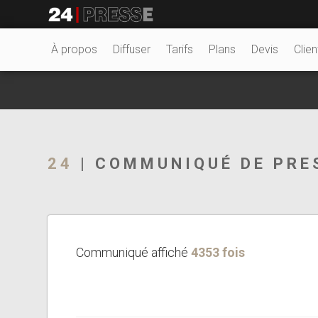
20813tt
24Presse -
À propos
Diffuser
Tarifs
Plans
Devis
Clien
Communiqués de
24
| COMMUNIQUÉ DE PRE
presse
Communiqué affiché
4353 fois