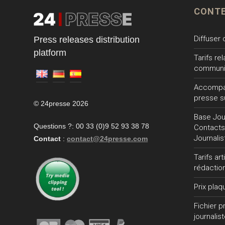
CONT
Diffuser
Press releases distribution
platform
Tarifs re
communi
Accompa
presse s
© 24presse 2026
Base Jour
Questions ?: 00 33 (0)9 52 93 38 78
Contacts
Journalis
Contact
:
contact@24presse.com
Tarifs ar
rédactio
Prix plaq
Fichier 
journalis