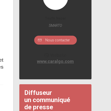
Toufik Nacer
SMARTO
Nous contacter
Website
et
www.caralgo.com
es
Diffuseur
un communiqué
de presse