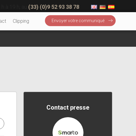
 h à 19 h, au
(33) (0)9 52 93 38 78
act
Clipping
Envoyer votre communiqué
Contact presse