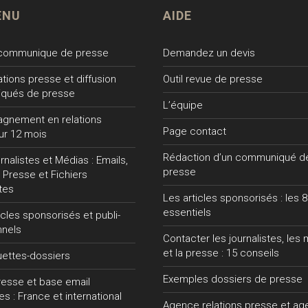
ENU
AIDE
 communique de presse
Demandez un devis
lations presse et diffusion
Outil revue de presse
qués de presse
L’équipe
gnement en relations
Page contact
ur 12 mois
Rédaction d’un communiqué d
nalistes et Médias : Emails,
presse
 Presse et Fichiers
tes
Les articles sponsorisés : les 8
essentiels
ticles sponsorisés et publi-
nnels
Contacter les journalistes, les
et la presse : 15 conseils
uettes-dossiers
Exemples dossiers de presse
presse et base email
tes : France et international
Agence relations presse et a