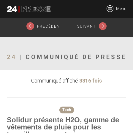
22231tt
Menu
24Presse -
|
PRÉCÉDENT
SUIVANT
Communiqués de
24
| COMMUNIQUÉ DE PRESSE
Communiqué affiché
3316 fois
presse
Tech
Solidur présente H2O, gamme de
vêtements de pluie pour les