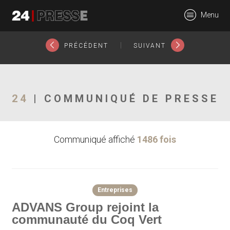
26826tt
Menu
24Presse -
|
PRÉCÉDENT
SUIVANT
Communiqués de
24
| COMMUNIQUÉ DE PRESSE
Communiqué affiché
1486 fois
presse
Entreprises
ADVANS Group rejoint la
communauté du Coq Vert