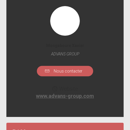
Mongaboure Xavier
ADVANS GROUP
Nous contacter
Website
www.advans-group.com