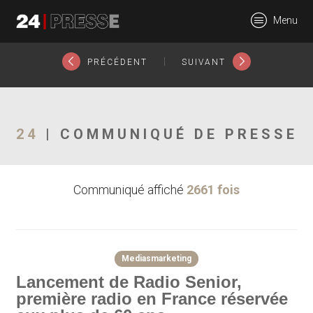
23047tt
Menu
24Presse -
|
PRÉCÉDENT
SUIVANT
Communiqués de
24
| COMMUNIQUÉ DE PRESSE
Communiqué affiché
2661 fois
presse
Mediasmarketing
Lancement de Radio Senior,
première radio en France réservée