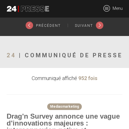
27499tt
Menu
24Presse -
|
PRÉCÉDENT
SUIVANT
Communiqués de
24
| COMMUNIQUÉ DE PRESSE
Communiqué affiché
952 fois
presse
Mediasmarketing
Drag'n Survey annonce une vague
d'innovations majeures :