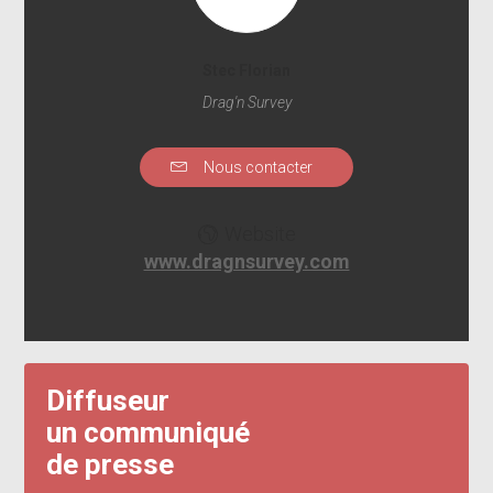
Stec Florian
Drag'n Survey
Nous contacter
Website
www.dragnsurvey.com
Diffuseur
un communiqué
de presse