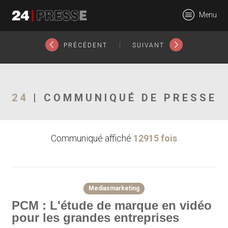
16905tt
Menu
24Presse -
|
PRÉCÉDENT
SUIVANT
Communiqués de
24
| COMMUNIQUÉ DE PRESSE
Communiqué affiché
12915 fois
presse
Mediasmarketing
PCM : L'étude de marque en vidéo
pour les grandes entreprises