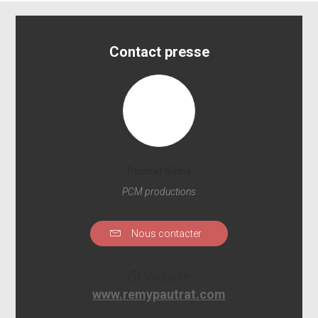
Contact presse
Pautrat Rémy
PCM productions
Nous contacter
Website
www.remypautrat.com