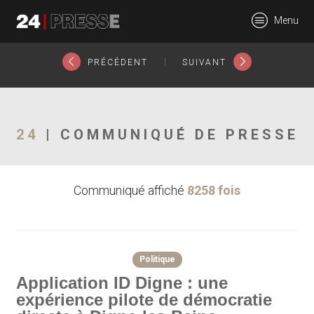
13347tt
Menu
24Presse -
|
PRÉCÉDENT
SUIVANT
Communiqués de
24
| COMMUNIQUÉ DE PRESSE
Communiqué affiché
8258 fois
presse
Politique
Application ID Digne : une
expérience pilote de démocratie