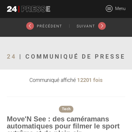
7166tt
Menu
24Presse -
|
PRÉCÉDENT
SUIVANT
Communiqués de
24
| COMMUNIQUÉ DE PRESSE
Communiqué affiché
12201 fois
presse
Tech
Move'N See : des caméramans
automatiques pour filmer le sport