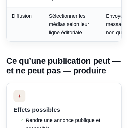
Diffusion
Sélectionner les
Envoyer 
médias selon leur
message à
ligne éditoriale
non quali
Ce qu’une publication peut —
et ne peut pas — produire
+
Effets possibles
Rendre une annonce publique et