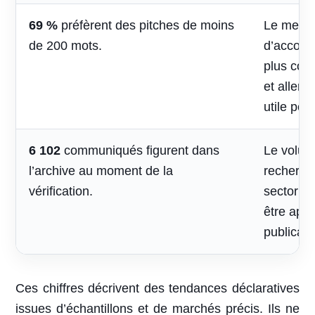
69 %
préfèrent des pitches de moins
Le mess
de 200 mots.
d’accomp
plus cou
et aller 
utile pou
6 102
communiqués figurent dans
Le volum
l’archive au moment de la
recherche
vérification.
sectoriel
être appr
publicati
Ces chiffres décrivent des tendances déclaratives
issues d’échantillons et de marchés précis. Ils ne