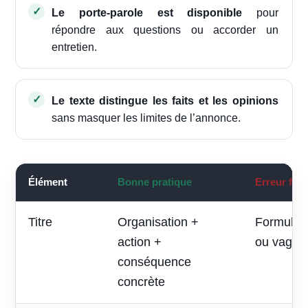
Le porte-parole est disponible
pour
répondre aux questions ou accorder un
entretien.
Le texte distingue les faits et les opinions
sans masquer les limites de l’annonce.
Élément
Bonne pratique
Erreur fré
Titre
Organisation +
Formule p
action +
ou vague
conséquence
concrète