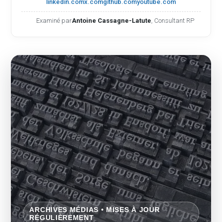
linkedin.com
x.com
github.com
youtube.com
Examiné par
Antoine Cassagne-Latute
, Consultant RP
ARCHIVES MÉDIAS • MISES À JOUR
RÉGULIÈREMENT