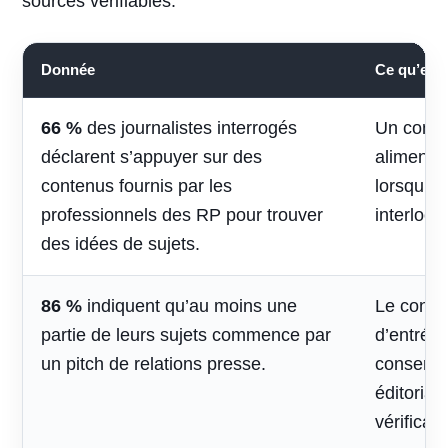
sources vérifiables.
Donnée
Ce qu’elle 
66 %
des journalistes interrogés
Un conte
déclarent s’appuyer sur des
alimenter 
contenus fournis par les
lorsqu’il
professionnels des RP pour trouver
interlocu
des idées de sujets.
86 %
indiquent qu’au moins une
Le contac
partie de leurs sujets commence par
d’entrée,
un pitch de relations presse.
conserve
éditorial
vérificati