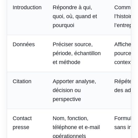
Introduction
Répondre à qui,
Commenc
quoi, où, quand et
l’histoire
pourquoi
l’entrepri
Données
Préciser source,
Afficher 
période, échantillon
pourcent
et méthode
contexte
Citation
Apporter analyse,
Répéter l
décision ou
des adjec
perspective
Contact
Nom, fonction,
Formulai
presse
téléphone et e-mail
sans inte
opérationnels