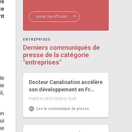
es
ce
it
Lancer une diffusion
ENTREPRISES
Derniers communiqués de
presse de la catégorie
"entreprises"
le
Docteur Canalisation accélère
ie
son développement en Fr...
l,
Publié le 09/07/2026 à 16:40
Lire le communiqué de presse
on
ui
me