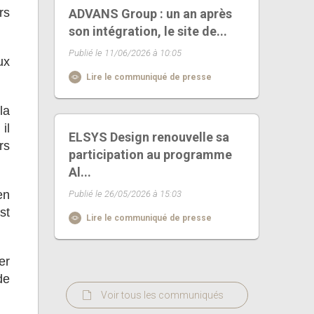
rs
ADVANS Group : un an après
son intégration, le site de...
Publié le 11/06/2026 à 10:05
ux
Lire le communiqué de presse
la
il
ELSYS Design renouvelle sa
rs
participation au programme
Al...
en
Publié le 26/05/2026 à 15:03
st
Lire le communiqué de presse
er
de
Voir tous les communiqués