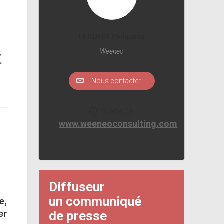
LE RUYET Philippine
t
Weeneo
Nous contacter
Website
www.weeneoconsulting.com
Diffuseur
un communiqué
e,
de presse
er