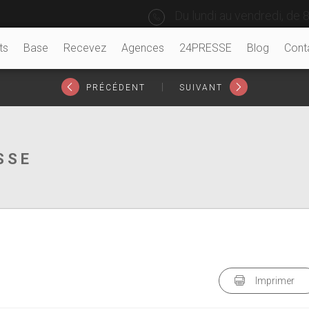
Du lundi au vendredi, de 8
ts
Base
Recevez
Agences
24PRESSE
Blog
Cont
|
PRÉCÉDENT
SUIVANT
SSE
Imprimer