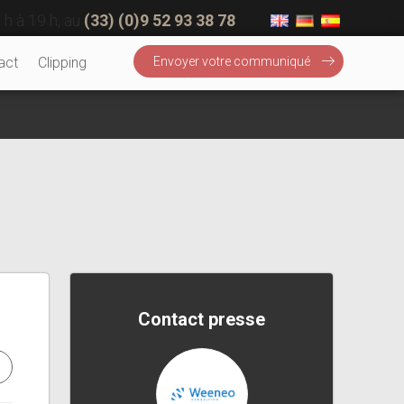
 h à 19 h, au
(33) (0)9 52 93 38 78
act
Clipping
Envoyer votre communiqué
Contact presse