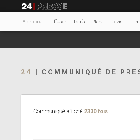
26162tt
24Presse -
À propos
Diffuser
Tarifs
Plans
Devis
Clien
Communiqués de
24
| COMMUNIQUÉ DE PRE
presse
Communiqué affiché
2330 fois