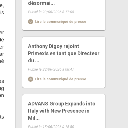
désormai...
e,
is
Publié le 23/06/2026 à 17:05
Lire le communiqué de presse
er
de
Anthony Digoy rejoint
er
Primexis en tant que Directeur
ar
du ...
sé
Publié le 23/06/2026 à 08:47
Lire le communiqué de presse
es
ng
en
ADVANS Group Expands into
Italy with New Presence in
ts
Mil...
Publié le 15/06/2026 à 15:50