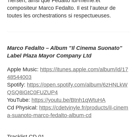
Tiersen, ainsi que Fedalto lui-même.et
compositeur Marco Fedalto. Il est l’auteur de
toutes les orchestrations si respectueuses.
Marco Fedalto – Album "Il Cinema Suonato"
Label Plaza Mayor Company Ltd
Apple Music:
https://itunes.apple.com/album/id/17
48544003
Spotify:
https://open.spotify.com/album/6zHNLkW
QSQ8iGtC0FUZUP4
YouTube:
https://youtu.be/Btnh1qWtuHA
Cd Physical:
https://cdetvinyle.fr/products/il-cinem
a-suanoto-marco-fedalto-album-cd
Tracklist CD 01