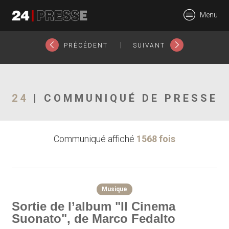
26254tt
Menu
24Presse -
|
PRÉCÉDENT
SUIVANT
Communiqués de
24
| COMMUNIQUÉ DE PRESSE
Communiqué affiché
1568 fois
presse
Musique
Sortie de l’album "Il Cinema
Suonato", de Marco Fedalto