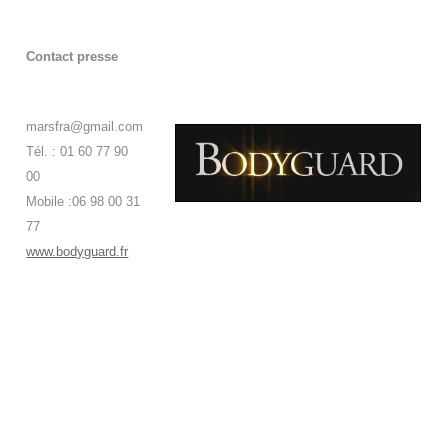
Contact presse
marsfra@gmail.com
Tél. :
01 60 77 90
00
Mobile :
06 98 00 31
77
www.bodyguard.fr