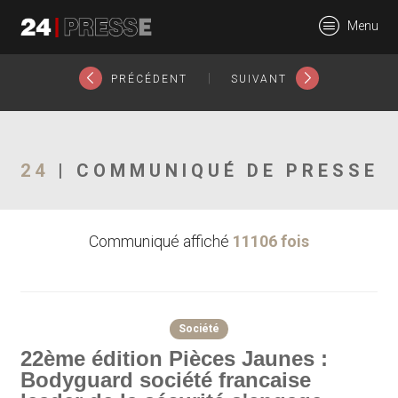
3028tt
Menu
24Presse -
|
PRÉCÉDENT
SUIVANT
Communiqués de
24
| COMMUNIQUÉ DE PRESSE
Communiqué affiché
11106 fois
presse
Société
22ème édition Pièces Jaunes :
Bodyguard société francaise