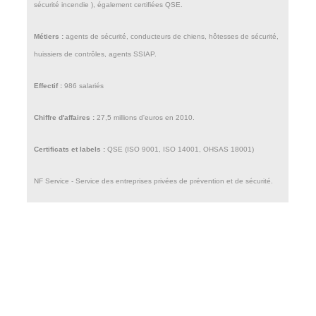
sécurité incendie ), également certifiées QSE.
Métiers :
agents de sécurité, conducteurs de chiens, hôtesses de sécurité,
huissiers de contrôles, agents SSIAP.
Effectif :
986 salariés
Chiffre d'affaires :
27,5 millions d'euros en 2010.
Certificats et labels :
QSE (ISO 9001, ISO 14001, OHSAS 18001)
NF Service - Service des entreprises privées de prévention et de sécurité.