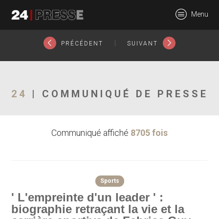
2655tt
Menu
24Presse -
|
PRÉCÉDENT
SUIVANT
Communiqués de
24
| COMMUNIQUÉ DE PRESSE
Communiqué affiché
8705 fois
presse
Sports
' L'empreinte d'un leader ' :
biographie retraçant la vie et la