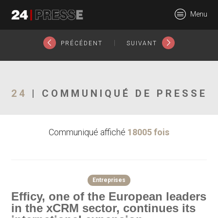
16902tt
Menu
24Presse -
|
PRÉCÉDENT
SUIVANT
Communiqués de
24
| COMMUNIQUÉ DE PRESSE
Communiqué affiché
18005 fois
presse
Entreprises
Efficy, one of the European leaders
in the xCRM sector, continues its