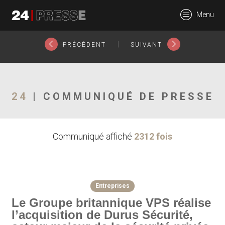
26003tt
Menu
24Presse -
|
PRÉCÉDENT
SUIVANT
Communiqués de
24
| COMMUNIQUÉ DE PRESSE
Communiqué affiché
2312 fois
presse
Entreprises
Le Groupe britannique VPS réalise
l’acquisition de Durus Sécurité,