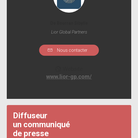
De Bourran Sibylle
Lior Global Partners
Nous contacter
Website
www.lior-gp.com/
Diffuseur
un communiqué
de presse