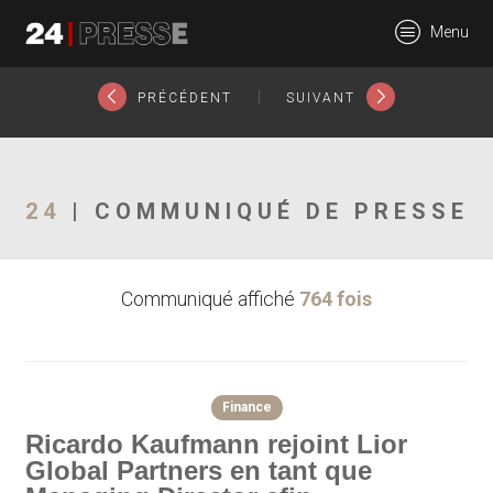
28011tt
Menu
24Presse -
|
PRÉCÉDENT
SUIVANT
Communiqués de
24
| COMMUNIQUÉ DE PRESSE
Communiqué affiché
764 fois
presse
Finance
Ricardo Kaufmann rejoint Lior
Global Partners en tant que