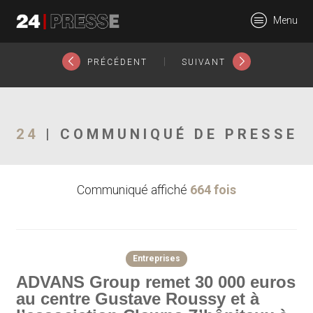
27706tt
Menu
24Presse -
|
PRÉCÉDENT
SUIVANT
Communiqués de
24
| COMMUNIQUÉ DE PRESSE
Communiqué affiché
664 fois
presse
Entreprises
ADVANS Group remet 30 000 euros
au centre Gustave Roussy et à