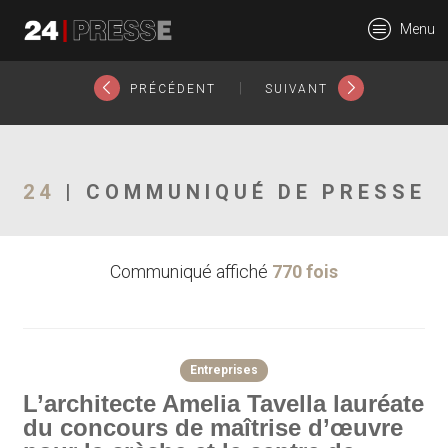
27707tt
Menu
24Presse -
|
PRÉCÉDENT
SUIVANT
Communiqués de
24
| COMMUNIQUÉ DE PRESSE
Communiqué affiché
770 fois
presse
Entreprises
L’architecte Amelia Tavella lauréate
du concours de maîtrise d’œuvre