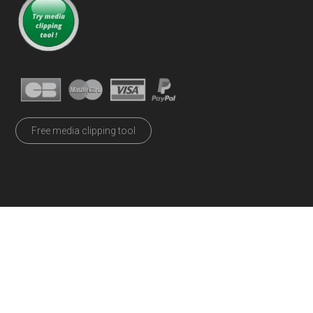
Free media clipping tool