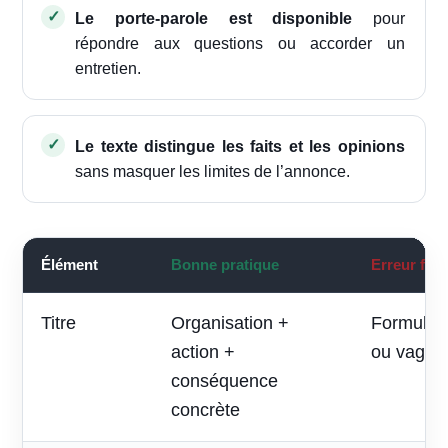
Le porte-parole est disponible
pour
répondre aux questions ou accorder un
entretien.
Le texte distingue les faits et les opinions
sans masquer les limites de l’annonce.
Élément
Bonne pratique
Erreur fré
Titre
Organisation +
Formule p
action +
ou vague
conséquence
concrète