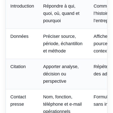
Introduction
Répondre à qui,
Commenc
quoi, où, quand et
l’histoire
pourquoi
l’entrepri
Données
Préciser source,
Afficher 
période, échantillon
pourcent
et méthode
contexte
Citation
Apporter analyse,
Répéter l
décision ou
des adjec
perspective
Contact
Nom, fonction,
Formulai
presse
téléphone et e-mail
sans inte
opérationnels