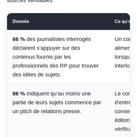
sources vérifiables.
Donnée
Ce qu’elle 
66 %
des journalistes interrogés
Un conte
déclarent s’appuyer sur des
alimenter 
contenus fournis par les
lorsqu’il
professionnels des RP pour trouver
interlocu
des idées de sujets.
86 %
indiquent qu’au moins une
Le contac
partie de leurs sujets commence par
d’entrée,
un pitch de relations presse.
conserve
éditorial
vérificati