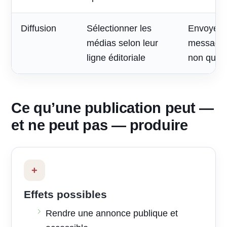
Diffusion
Sélectionner les
Envoyer 
médias selon leur
message à
ligne éditoriale
non quali
Ce qu’une publication peut —
et ne peut pas — produire
+
Effets possibles
Rendre une annonce publique et