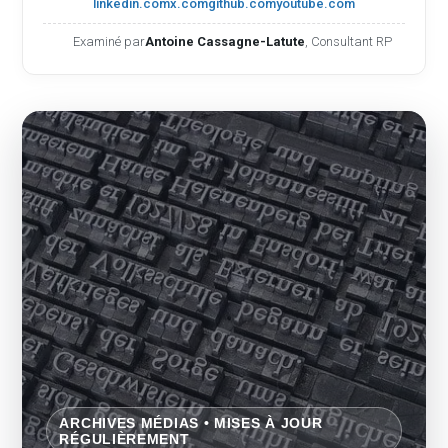
linkedin.com
x.com
github.com
youtube.com
Examiné par
Antoine Cassagne-Latute
, Consultant RP
ARCHIVES MÉDIAS • MISES À JOUR
RÉGULIÈREMENT