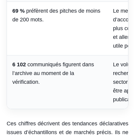
69 %
préfèrent des pitches de moins
Le mess
de 200 mots.
d’accomp
plus cou
et aller 
utile pou
6 102
communiqués figurent dans
Le volum
l’archive au moment de la
recherche
vérification.
sectoriel
être appr
publicati
Ces chiffres décrivent des tendances déclaratives
issues d’échantillons et de marchés précis. Ils ne