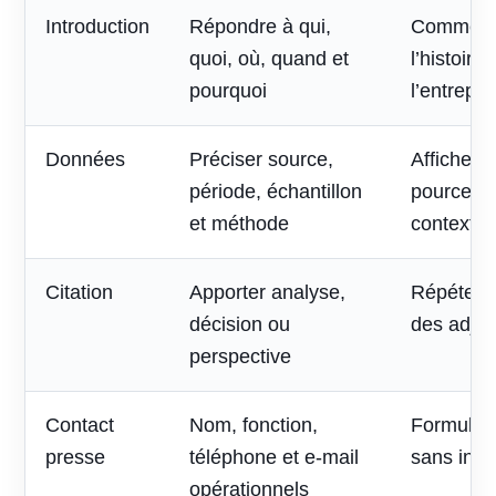
Introduction
Répondre à qui,
Commenc
quoi, où, quand et
l’histoire
pourquoi
l’entrepri
Données
Préciser source,
Afficher 
période, échantillon
pourcent
et méthode
contexte
Citation
Apporter analyse,
Répéter l
décision ou
des adjec
perspective
Contact
Nom, fonction,
Formulai
presse
téléphone et e-mail
sans inte
opérationnels