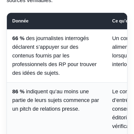
sources vérifiables.
Donnée
Ce qu’elle 
66 %
des journalistes interrogés
Un conte
déclarent s’appuyer sur des
alimenter 
contenus fournis par les
lorsqu’il
professionnels des RP pour trouver
interlocu
des idées de sujets.
86 %
indiquent qu’au moins une
Le contac
partie de leurs sujets commence par
d’entrée,
un pitch de relations presse.
conserve
éditorial
vérificati