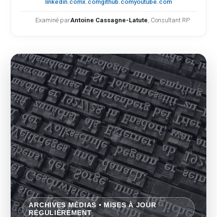
linkedin.com
x.com
github.com
youtube.com
Examiné par
Antoine Cassagne-Latute
, Consultant RP
ARCHIVES MÉDIAS • MISES À JOUR
RÉGULIÈREMENT