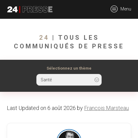
tt
Menu
24Presse -
24
| TOUS LES
COMMUNIQUÉS DE PRESSE
Communiqués de
Sélectionnez un thème
Santé
presse
Last Updated on 6 août 2026 by
Francois Marsteau