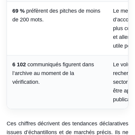
69 %
préfèrent des pitches de moins
Le mess
de 200 mots.
d’accomp
plus cou
et aller 
utile pou
6 102
communiqués figurent dans
Le volum
l’archive au moment de la
recherche
vérification.
sectoriel
être appr
publicati
Ces chiffres décrivent des tendances déclaratives
issues d’échantillons et de marchés précis. Ils ne