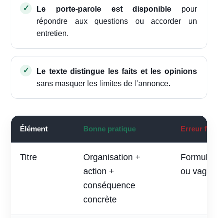
Le porte-parole est disponible
pour
répondre aux questions ou accorder un
entretien.
Le texte distingue les faits et les opinions
sans masquer les limites de l’annonce.
Élément
Bonne pratique
Erreur fré
Titre
Organisation +
Formule p
action +
ou vague
conséquence
concrète